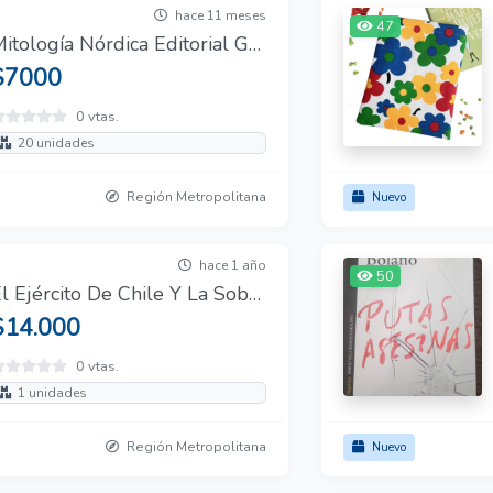
hace 11 meses
47
Mitología Nórdica Editorial Gredos
$7000
0 vtas.
20 unidades
Región Metropolitana
Nuevo
hace 1 año
50
El Ejército De Chile Y La Soberanía Popular
$14.000
0 vtas.
1 unidades
Región Metropolitana
Nuevo