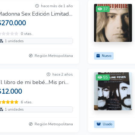
hace más de 1 año
37
Madonna Sex Edición Limitada en español con número de serie
$270.000
0 vtas.
1 unidades
Región Metropolitana
Nuevo
hace 2 años
55
El libro de mi bebé....Mis primeros 3 años
$12.000
6 vtas.
1 unidades
Región Metropolitana
Usado