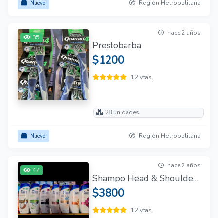
Región Metropolitana
Nuevo
hace 2 años
35
Prestobarba
$1200
12 vtas.
28 unidades
Región Metropolitana
Nuevo
hace 2 años
47
Shampo Head & Shoulders
$3800
12 vtas.