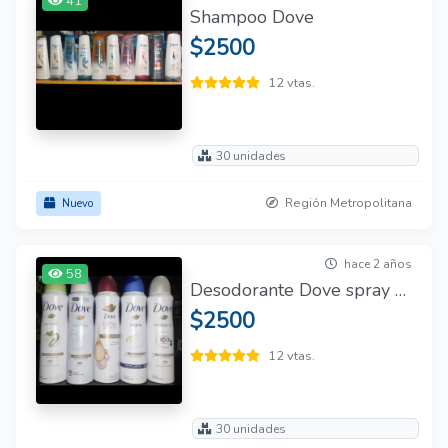
41
Shampoo Dove
$2500
12 vtas.
30 unidades
Región Metropolitana
Nuevo
hace 2 años
58
Desodorante Dove spray hombre y mujer
$2500
12 vtas.
30 unidades