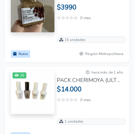
$3990
0 vtas.
15 unidades
Región Metropolitana
Nuevo
hace más de 1 año
36
PACK CHERIMOYA (ULTRABOND, PRIMER, BASE Y TOP COAT) 15 ML
$14.000
0 vtas.
1 unidades