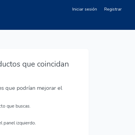
Iniciar sesión
Registrar
ductos que coincidan
nes que podrían mejorar el
cto que buscas.
l panel izquierdo.