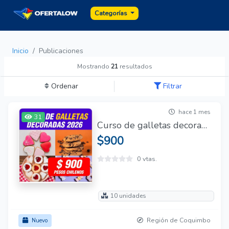
Categorías
Inicio
Publicaciones
Mostrando
21
resultados
Ordenar
Filtrar
hace 1 mes
31
Curso de galletas decoradas
$900
0 vtas.
10 unidades
Región de Coquimbo
Nuevo