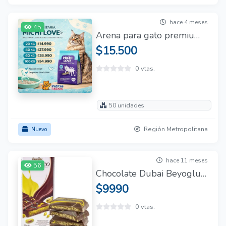
hace 4 meses
45
Arena para gato premium aglutinante 😺 con despacho gratis 🚚🆓
$15.500
0 vtas.
50 unidades
Región Metropolitana
Nuevo
hace 11 meses
56
Chocolate Dubai Beyoglu Dubaco Con Pistacho 95g
$9990
0 vtas.