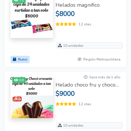
72
Helados magnifico
$8000
12 vtas.
10 unidades
Región Metropolitana
Nuevo
hace más de 1 año
69
Helado choco fru y chocolate crocante
$9000
12 vtas.
10 unidades