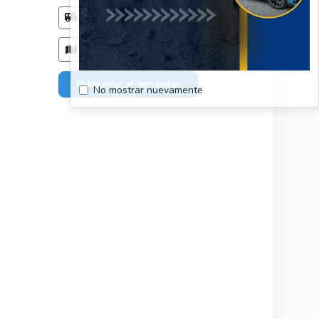
Método de entrega
Acordar con el comprador
Zonas de entrega
Todo el país, sin restriciones.
Preguntar al vendedor
No mostrar nuevamente