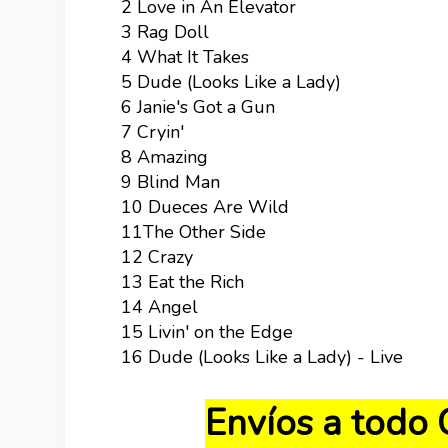
2 Love in An Elevator
3 Rag Doll
4 What It Takes
5 Dude (Looks Like a Lady)
6 Janie's Got a Gun
7 Cryin'
8 Amazing
9 Blind Man
10 Dueces Are Wild
11The Other Side
12 Crazy
13 Eat the Rich
14 Angel
15 Livin' on the Edge
16 Dude (Looks Like a Lady) - Live
Envíos a todo 