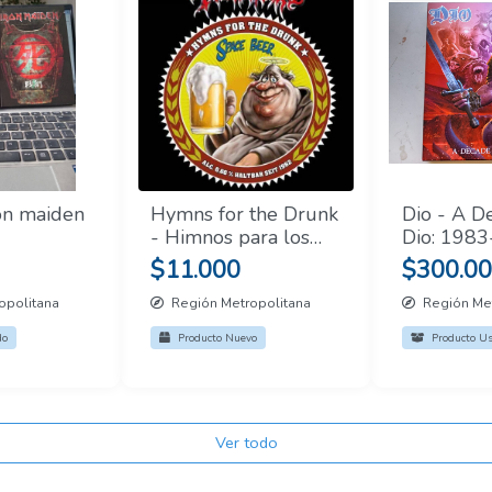
ron maiden
Hymns for the Drunk
Dio - A D
- Himnos para los
Dio: 198
borrachos CD
(With Bon
$11.000
$300.0
Tankard Sellado
grams, Bo
opolitana
Región Metropolitana
Región Met
do
Producto Nuevo
Producto U
Ver todo