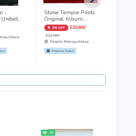
Next
n -
Stone Temple Pilots
 United
Original Album
a (L)
Series 5CD
$20.900
5% OFF
ial
$22.000
ropolitana
Región Metropolitana
evo
Producto Nuevo
40