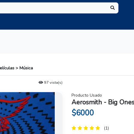
elículas > Música
97 vista(s)
Producto Usado
Aerosmith - Big One
$6000
(1)