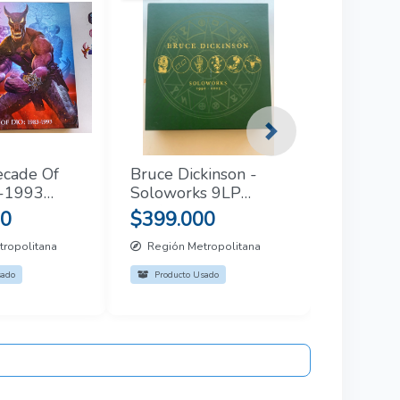
Next
ecade Of
Bruce Dickinson -
3-1993
Soloworks 9LP
us 7'', 180
Perfecto Estado
00
$399.000
x Set )
ropolitana
Región Metropolitana
sado
Producto Usado