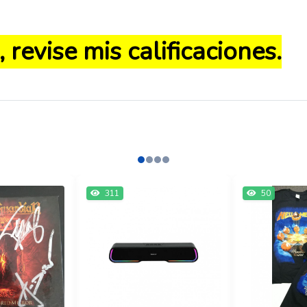
revise mis calificaciones.
311
50