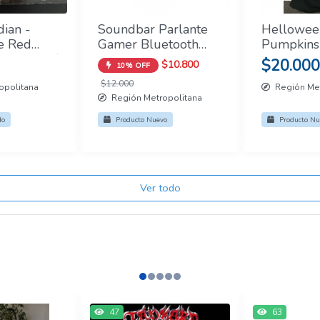
dian -
Soundbar Parlante
Hellowee
e Red
Gamer Bluetooth
Pumpkins
 Firmado /
Luces RGB
Tour Poler
$20.000
$10.800
10% OFF
do
1200mAh
Merch Ofic
$12.000
opolitana
Región Met
Región Metropolitana
do
Producto Nuevo
Producto Nu
Ver todo
47
63