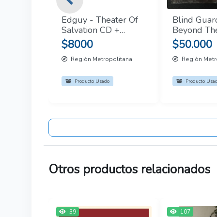
Previous
Edguy - Theater Of
Blind Guar
Salvation CD +
Beyond Th
Bonus Tracks
Mirror - Cd
$8000
$50.000
Autografia
Región Metropolitana
Región Metr
Producto Usado
Producto Usa
Otros productos relacionados
39
107