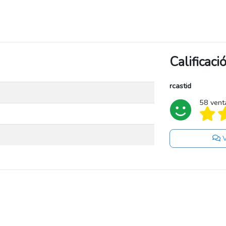
Calificac
rcastid
58 vent
V