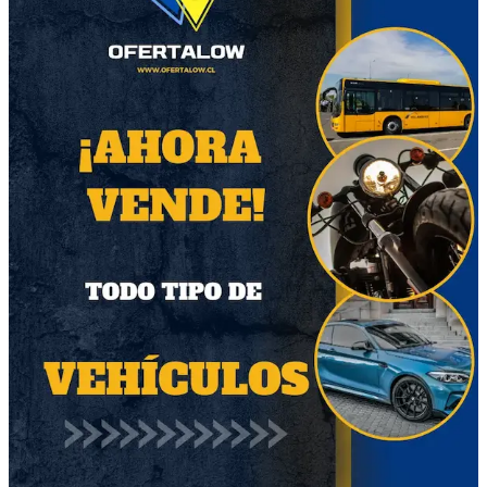
Otros productos relacionados
48
47
Manteles Individuales
Nova de 70 mts
fibra de Bambú