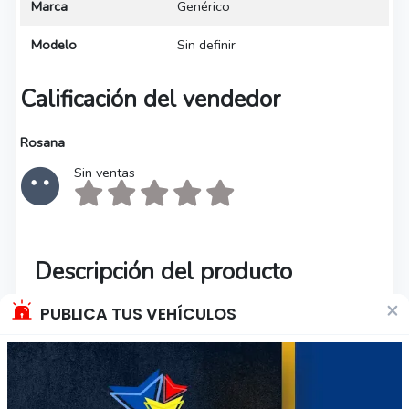
Marca
Genérico
Modelo
Sin definir
Calificación del vendedor
Rosana
Sin ventas
Descripción del producto
×
PUBLICA TUS VEHÍCULOS
Alfombra de pasillo color rojo y Diseño
Geométrico
Producto unico. Medidas 8.30 m x 0.67 m
La alfombra nunca fue utilizada, puede tener
algún desgaste por almacenamiento