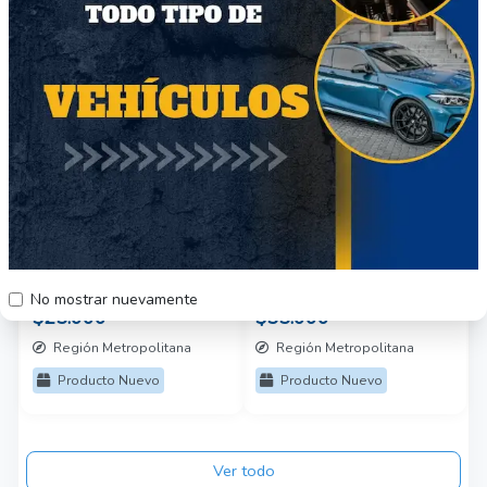
26
25
Cadena Turbillon
Cadena Cartier
60cm
hombre
No mostrar nuevamente
$25.000
$55.000
Región Metropolitana
Región Metropolitana
Producto Nuevo
Producto Nuevo
Ver todo