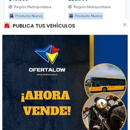
Región Metropolitana
Región Metropolitana
Producto Nuevo
Producto Nuevo
×
PUBLICA TUS VEHÍCULOS
154
40
Charms
Exhibidores de joyas
$15.000
$70.000
Región Metropolitana
Región Metropolitana
Producto Nuevo
Producto Usado