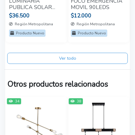
LUMINARIA
FOCO EMERGENCIA
PUBLICA SOLAR
MOVIL 90LEDS
2000LM 6000K
$36.500
$12.000
Región Metropolitana
Región Metropolitana
Producto Nuevo
Producto Nuevo
Ver todo
Otros productos relacionados
34
38