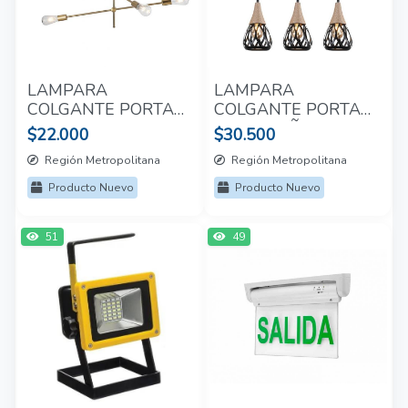
LAMPARA
LAMPARA
COLGANTE PORTA
COLGANTE PORTA
E27*6 ORO
E27*3 CAÑAMO
$22.000
$30.500
Región Metropolitana
Región Metropolitana
Producto Nuevo
Producto Nuevo
51
49