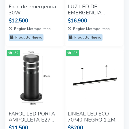
Foco de emergencia
LUZ LED DE
30W
EMERGENCIA
TRANSPARENTE
$12.500
$16.900
CON FOTO SALIDA
Región Metropolitana
Región Metropolitana
Producto Nuevo
Producto Nuevo
52
35
FAROL LED PORTA
LINEAL LED ECO
AMPOLLETA E27
70*40 NEGRO 1.2M
30CM
24W
$11.500
$8200