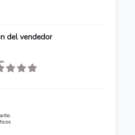
ión del vendedor
tas
ante.
ticos