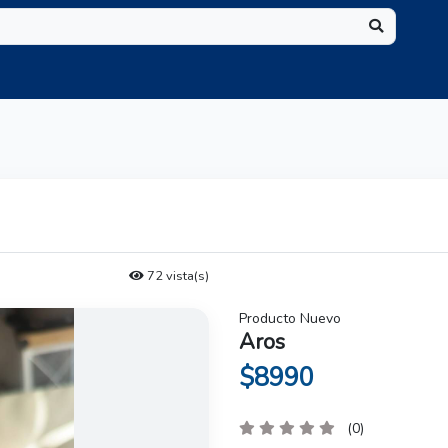
72 vista(s)
Producto Nuevo
Aros
$8990
(0)