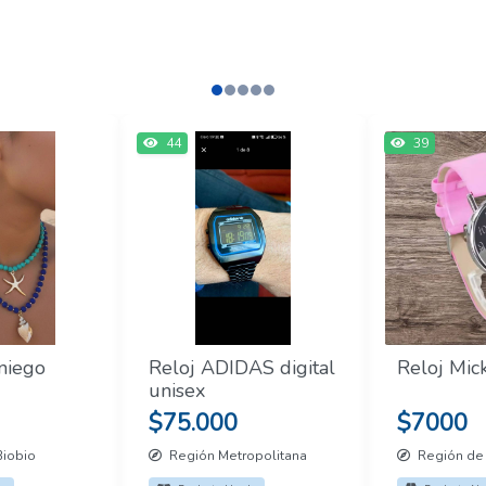
44
39
aniego
Reloj ADIDAS digital
Reloj Mic
unisex
$75.000
$7000
Biobio
Región Metropolitana
Región de