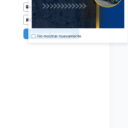
Método de entrega
Acordar con el comprador
Zonas de entrega
Todo el país, sin restriciones.
Preguntar al vendedor
No mostrar nuevamente