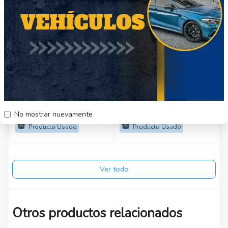
Chevrolet Corvette
Dodge Viper GTS
1957 escala 1/24
Coupe 1997 Escala
1/32 metálico
$20.000
$8000
Región Metropolitana
Región Metropolitana
No mostrar nuevamente
Producto Usado
Producto Usado
Ver todo
Otros productos relacionados