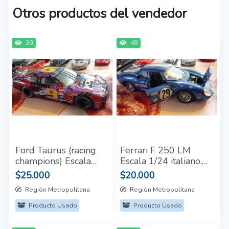
Otros productos del vendedor
39
48
Ford Taurus (racing
Ferrari F 250 LM
champions) Escala
Escala 1/24 italiano,
1/28 competición
edición limitada
$25.000
$20.000
Región Metropolitana
Región Metropolitana
Producto Usado
Producto Usado