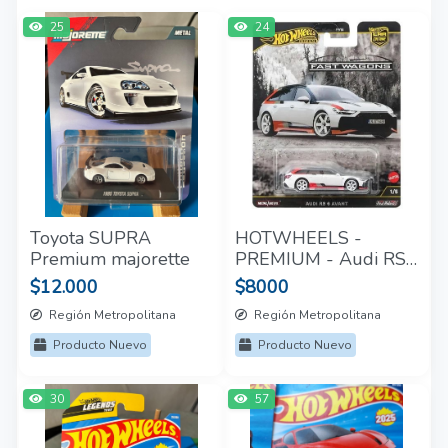
25
24
Toyota SUPRA
HOTWHEELS -
Premium majorette
PREMIUM - Audi RS6
AVANT
$12.000
$8000
Región Metropolitana
Región Metropolitana
Producto Nuevo
Producto Nuevo
30
57