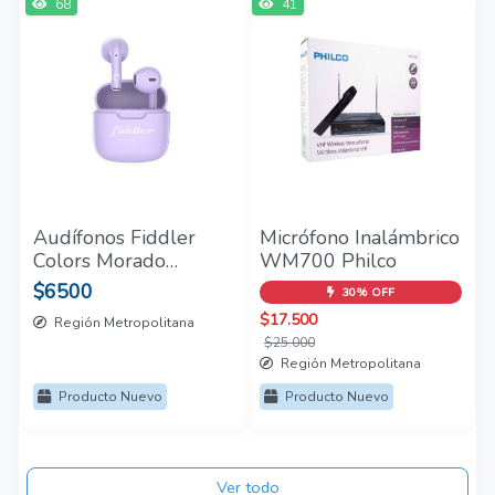
68
41
Audífonos Fiddler
Micrófono Inalámbrico
Colors Morado
WM700 Philco
Fiddler
$6500
30% OFF
$17.500
Región Metropolitana
$25.000
Región Metropolitana
Producto Nuevo
Producto Nuevo
Ver todo