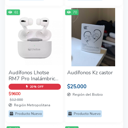
61
70
Audífonos Lhotse
Audífonos Kz castor
RM7 Pro Inalámbrico
Blanco
$25.000
20% OFF
$9600
Región del Biobio
$12.000
Región Metropolitana
Producto Nuevo
Producto Nuevo