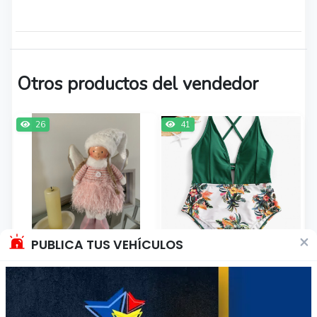
Otros productos del vendedor
26
41
×
PUBLICA TUS VEHÍCULOS
Hermoso Ángelito
Traje de baño 1 pieza
$15.000
$12.000