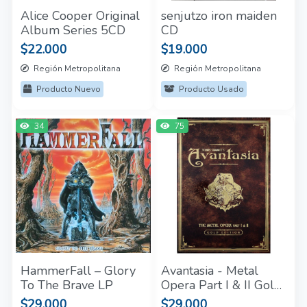
Alice Cooper Original
senjutzo iron maiden
Album Series 5CD
CD
$22.000
$19.000
Región Metropolitana
Región Metropolitana
Producto Nuevo
Producto Usado
34
75
HammerFall – Glory
Avantasia - Metal
To The Brave LP
Opera Part I & II Gold
Edition Box Set CD
$29.000
$29.000