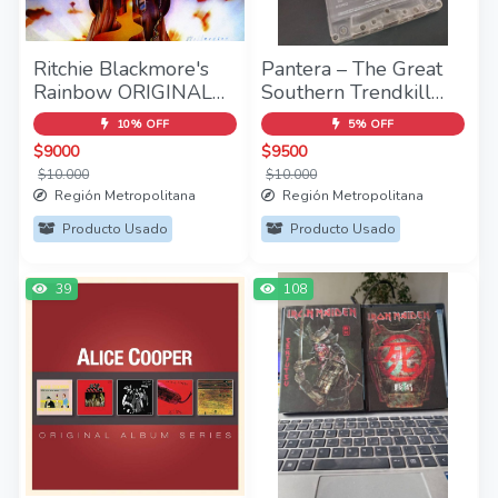
Ritchie Blackmore's
Pantera – The Great
Rainbow ORIGINAL
Southern Trendkill
RECORDING
Cassette
10% OFF
5% OFF
REMASTERED 1CD
$9000
$9500
$10.000
$10.000
Región Metropolitana
Región Metropolitana
Producto Usado
Producto Usado
39
108