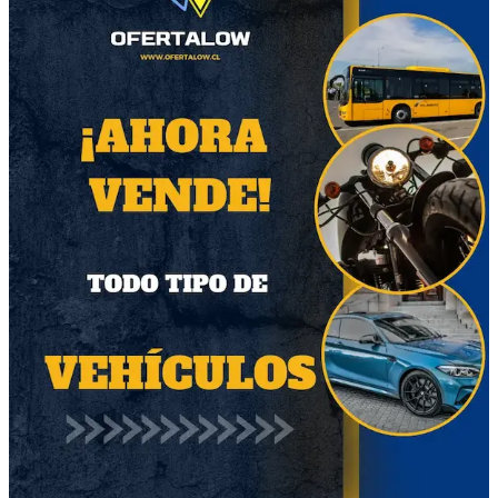
Producto Nuevo
Producto Usado
56
28
Saratoga Agotaras CD
Children of Bodom -
Follow the Reaper CD
$10.000
7% OFF
$9300
Región Metropolitana
$10.000
Región Metropolitana
Producto Usado
Producto Usado