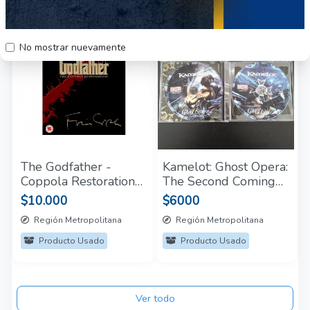
40
33
No mostrar nuevamente
The Godfather -
Kamelot: Ghost Opera:
Coppola Restoration
The Second Coming
[Blu-ray]
2CD
$10.000
$6000
Región Metropolitana
Región Metropolitana
Producto Usado
Producto Usado
Ver todo