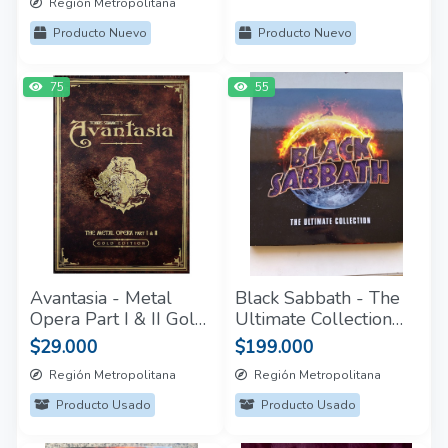
Región Metropolitana
Producto Nuevo
Producto Nuevo
75
55
Avantasia - Metal
Black Sabbath - The
Opera Part I & II Gold
Ultimate Collection
Edition Box Set CD
(Box Set 4 LP)
$29.000
$199.000
Región Metropolitana
Región Metropolitana
Producto Usado
Producto Usado