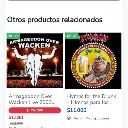
Otros productos relacionados
47
47
Armageddon Over
Hymns for the Drunk
Wacken Live 2003
- Himnos para los
2CD - (2004)
borrachos CD Tankard
$11.000
7% OFF
Sellado
$12.081
Región Metropolitana
$12.990