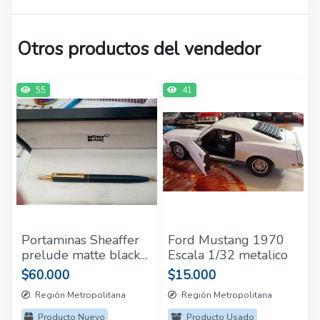
Otros productos del vendedor
55
41
Portaminas Sheaffer
Ford Mustang 1970
prelude matte black
Escala 1/32 metalico
con lapiz 0.7
$60.000
$15.000
Región Metropolitana
Región Metropolitana
Producto Nuevo
Producto Usado