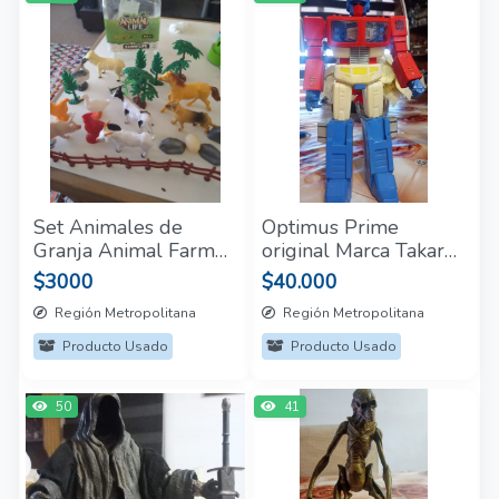
Set Animales de
Optimus Prime
Granja Animal Farm
original Marca Takara
+3 años
1999 27cm.
$3000
$40.000
Región Metropolitana
Región Metropolitana
Producto Usado
Producto Usado
50
41