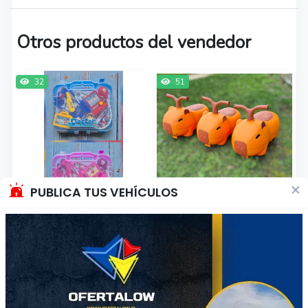
Otros productos del vendedor
32
51
×
PUBLICA TUS VEHÍCULOS
Maletín de doctor
Correpasillo capibara
para niños y niñas
$12.500
$26.500
Región del Biobio
Región del Biobio
Producto Nuevo
Producto Nuevo