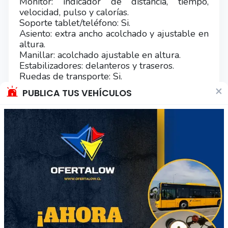
Monitor: indicador de distancia, tiempo,
velocidad, pulso y calorías.
Soporte tablet/teléfono: Si.
Asiento: extra ancho acolchado y ajustable en
altura.
Manillar: acolchado ajustable en altura.
Estabilizadores: delanteros y traseros.
Ruedas de transporte: Si.
Material estructural: acero de alta
×
PUBLICA TUS VEHÍCULOS
durabilidad y resistencia.
Pedales: antideslizantes con punteras
ajustables.
Porta botella: Si.
Peso máximo usuario: 120 kg.
Peso del producto: 36 kg.
Medidas del producto armado: 94 x 47 x 97
cm.
Dimensiones empaque: 104 × 87 × 23 cm.
Peso empaque: 37 kg.
Certificación: Cuenta con certificación de
calidad europea (CE).