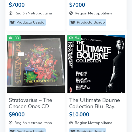
CD
$7000
$7000
Región Metropolitana
Región Metropolitana
Producto Usado
Producto Usado
33
54
Stratovarius – The
The Ultimate Bourne
Chosen Ones CD
Collection Blu-Ray
UK (Usado)
$9000
$10.000
Región Metropolitana
Región Metropolitana
Producto Usado
Producto Usado