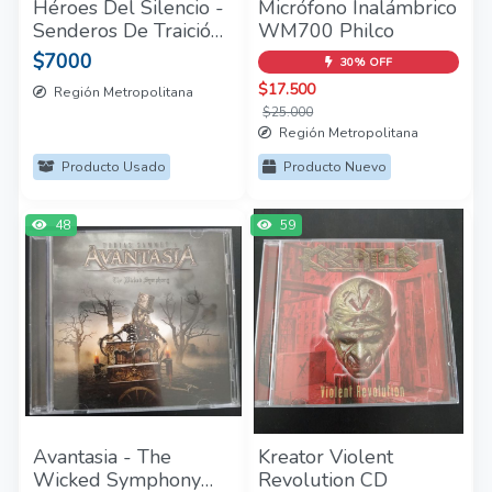
Héroes Del Silencio -
Micrófono Inalámbrico
Senderos De Traición
WM700 Philco
CD Importado
$7000
30% OFF
$17.500
Región Metropolitana
$25.000
Región Metropolitana
Producto Usado
Producto Nuevo
48
59
Avantasia - The
Kreator Violent
Wicked Symphony
Revolution CD