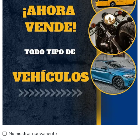
Alice Cooper Original
Saratoga Agotaras CD
Album Series 5CD
$22.000
$10.000
Región Metropolitana
Región Metropolitana
Producto Nuevo
Producto Usado
67
41
No mostrar nuevamente