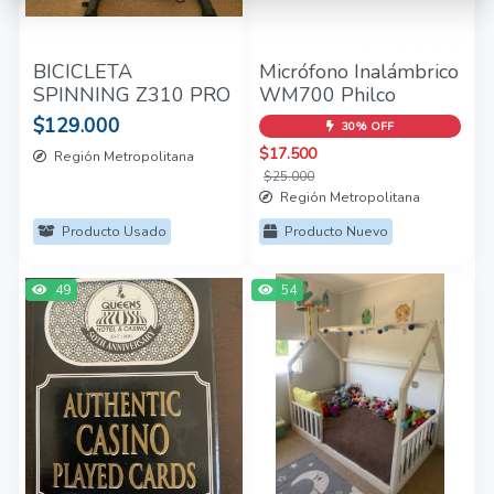
BICICLETA
Micrófono Inalámbrico
SPINNING Z310 PRO
WM700 Philco
$129.000
30% OFF
$17.500
Región Metropolitana
$25.000
Región Metropolitana
Producto Usado
Producto Nuevo
49
54