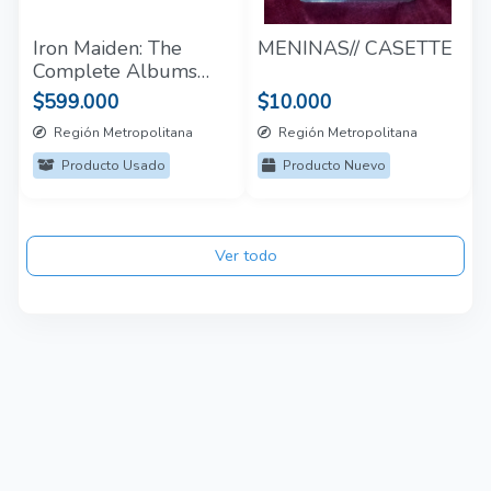
Iron Maiden: The
MENINAS// CASETTE
Complete Albums
Collection 1980-1988
$599.000
$10.000
Vinilo 9 LP's
Región Metropolitana
Región Metropolitana
Producto Usado
Producto Nuevo
Ver todo