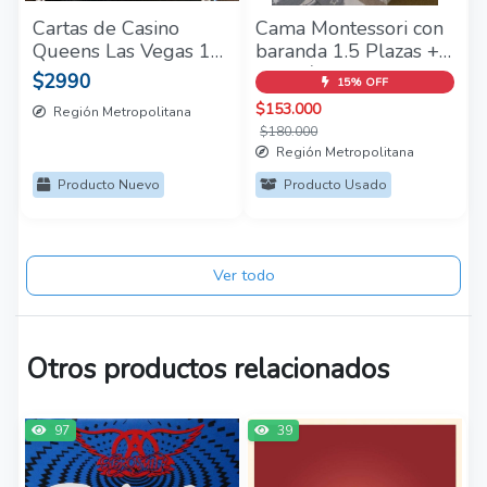
Cartas de Casino
Cama Montessori con
Queens Las Vegas 1
baranda 1.5 Plazas +
Paquete - Sellado
Colchón Rosen muy
$2990
15% OFF
buen estado.
$153.000
Región Metropolitana
Conversable!
$180.000
Región Metropolitana
Producto Nuevo
Producto Usado
Ver todo
Otros productos relacionados
97
39