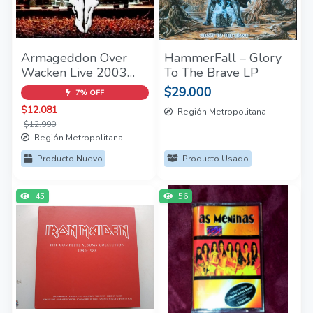
Armageddon Over
HammerFall – Glory
Wacken Live 2003
To The Brave LP
2CD - (2004)
$29.000
7% OFF
$12.081
Región Metropolitana
$12.990
Región Metropolitana
Producto Nuevo
Producto Usado
45
56