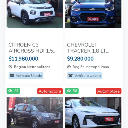
CITROEN C3
CHEVROLET
AIRCROSS HDI 1.5
TRACKER 1.8 LT
TURBO 2021
2017
$11.980.000
$9.280.000
Región Metropolitana
Región Metropolitana
Vehículo Usado
Vehículo Usado
Automotora
Automotora
83
56