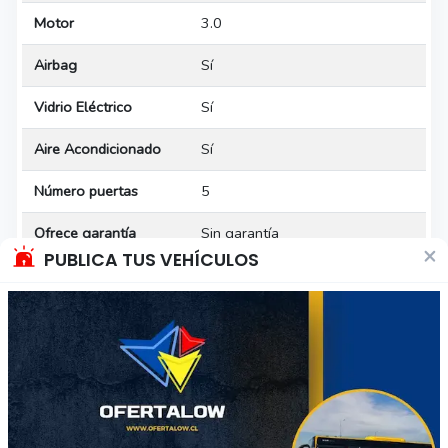
Motor
3.0
Airbag
Sí
Vidrio Eléctrico
Sí
Aire Acondicionado
Sí
Número puertas
5
Ofrece garantía
Sin garantía
×
PUBLICA TUS VEHÍCULOS
* Las especificaciones del vehículo han sido indicadas por el
vendedor, por favor, confirma con él los detalles.
Calificación del vendedor
José
Sin ventas