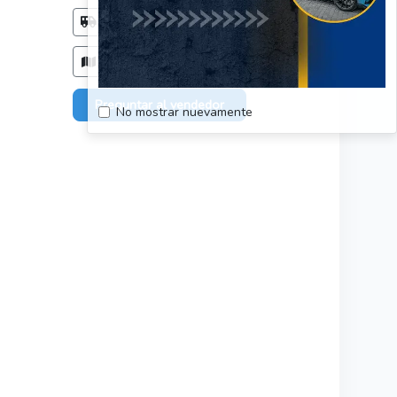
Método de entrega
Acordar con el comprador
Zonas de entrega
Solo en: Región de los Ríos
Preguntar al vendedor
No mostrar nuevamente