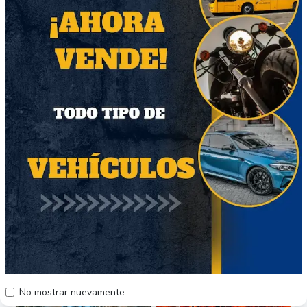
Audífonos Lhotse
Alice Cooper Original
RM7 Pro Inalámbrico
Album Series 5CD
Blanco
$22.000
20% OFF
$9600
Región Metropolitana
$12.000
Región Metropolitana
Producto Nuevo
Producto Nuevo
34
66
No mostrar nuevamente