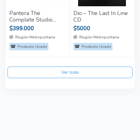
Pantera The
Dio – The Last In Line
Complete Studio
CD
Albums: 1990-2000
$399.000
$5000
5LP
Región Metropolitana
Región Metropolitana
Producto Usado
Producto Usado
Ver todo