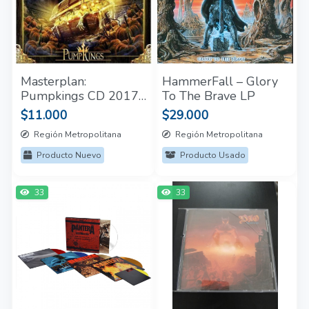
Masterplan:
HammerFall – Glory
Pumpkings CD 2017
To The Brave LP
Nuevo y Sellado
$11.000
$29.000
Región Metropolitana
Región Metropolitana
Producto Nuevo
Producto Usado
33
33