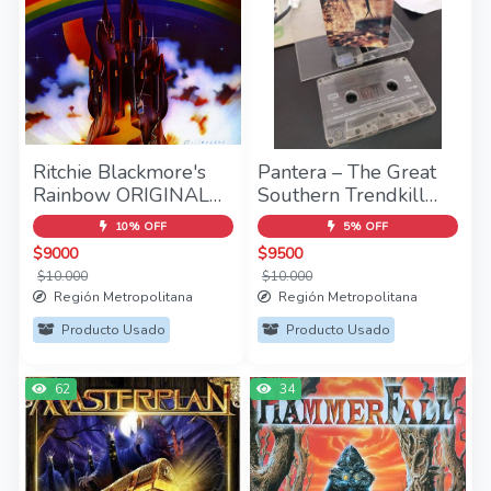
Ritchie Blackmore's
Pantera – The Great
Rainbow ORIGINAL
Southern Trendkill
RECORDING
Cassette
10% OFF
5% OFF
REMASTERED 1CD
$9000
$9500
$10.000
$10.000
Región Metropolitana
Región Metropolitana
Producto Usado
Producto Usado
62
34