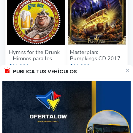
Hymns for the Drunk
Masterplan:
- Himnos para los
Pumpkings CD 2017
borrachos CD Tankard
Nuevo y Sellado
$11.000
$11.000
×
Sellado
PUBLICA TUS VEHÍCULOS
Región Metropolitana
Región Metropolitana
Producto Nuevo
Producto Nuevo
62
39