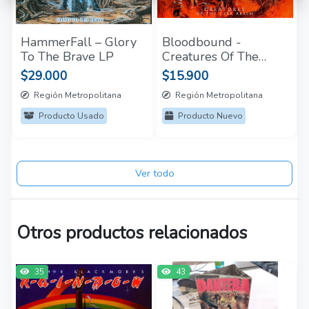
HammerFall – Glory
Bloodbound -
To The Brave LP
Creatures Of The
Dark CD + DVD
$29.000
$15.900
Región Metropolitana
Región Metropolitana
Producto Usado
Producto Nuevo
Ver todo
Otros productos relacionados
35
43