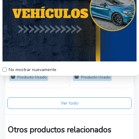
Banco de joyero
Elíptica exelente
estado
$190.000
$50.000
Región Metropolitana
Región Metropolitana
No mostrar nuevamente
Producto Usado
Producto Usado
Ver todo
Otros productos relacionados