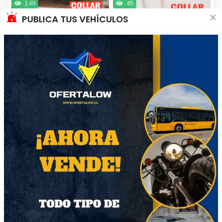
149
45
×
PUBLICA TUS VEHÍCULOS
Collar Karol G
Joyas de Plata
$25.000
$15.000
Región Metropolitana
Región Metropolitana
Producto Nuevo
Producto Nuevo
43
46