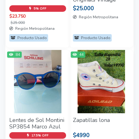
$25.000
5% OFF
$23.750
Región Metropolitana
$25.000
Región Metropolitana
Producto Usado
Producto Usado
84
44
Lentes de Sol Montini
Zapatillas lona
SP3854 Marco Azul
$4990
17.5% OFF