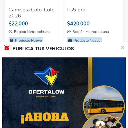
Camiseta Colo-Colo
Ps5 pro
2026
$22.000
$420.000
Región Metropolitana
Región Metropolitana
Producto Nuevo
Producto Nuevo
×
PUBLICA TUS VEHÍCULOS
11
10
Camiseta Universidad
Ps4 2 controles y 14
De Chile originales,
juegos, excelente