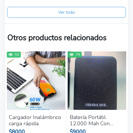
Ver todo
Otros productos relacionados
50
79
Cargador Inalámbrico
Batería Portátil
carga rápida
12.000 Mah Con
Linterna Dblue
$8000
$9000