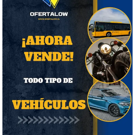
Región Metropolitana
Región Metropolitana
Producto Usado
Producto Usado
47
Cartera de cuero
$30.000
Región Metropolitana
Producto Usado