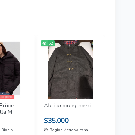
52
 Prüne
Abrigo mongomeri
alla M
$35.000
 Biobio
Región Metropolitana