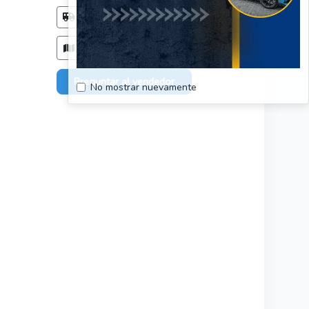
Método de entrega
Acordar con el comprador
Zonas de entrega
Todo el país, sin restriciones.
Preguntar al vendedor
No mostrar nuevamente