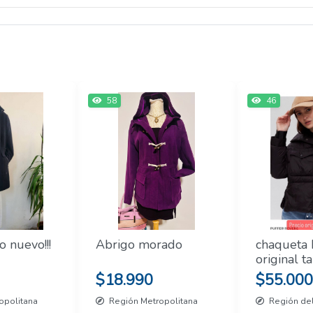
58
46
o nuevo!!!
Abrigo morado
chaqueta
original t
$18.990
$55.000
opolitana
Región Metropolitana
Región del