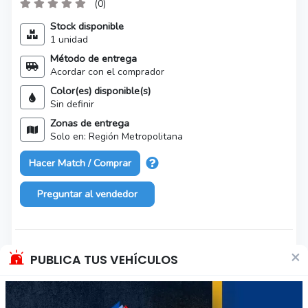
(0)
Stock disponible
1 unidad
Método de entrega
Acordar con el comprador
Color(es) disponible(s)
Sin definir
Zonas de entrega
Solo en: Región Metropolitana
Hacer Match / Comprar
Preguntar al vendedor
Características del producto
×
PUBLICA TUS VEHÍCULOS
Marca
Sin marca