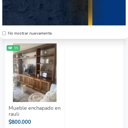
Otros productos del vendedor
No mostrar nuevamente
55
Mueble enchapado en
rauli
$800.000