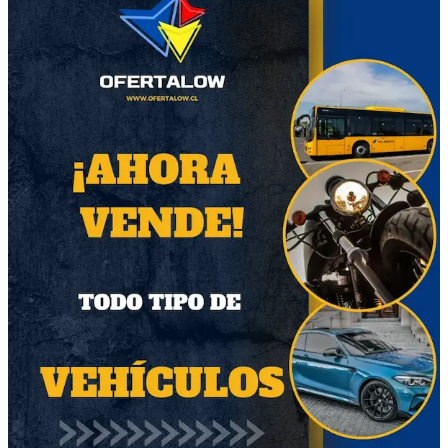
Modelo
6 personas
Calificación del vendedor
Denisse
Sin ventas
Descripción del producto
Moderno comedor con cubierta de vidrio
medidas 1.60 x 1.00 mts.
Cubierta de 12 mm.
Excelente estado para 6 personas
Retiro en domicilio