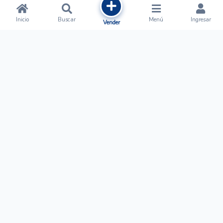
Inicio
Buscar
Menú
Ingresar
Vender
Ofertalow
Acerca de
Nosotros
Regístrate
Términos y Condiciones
Normas de Publicación
Ayuda