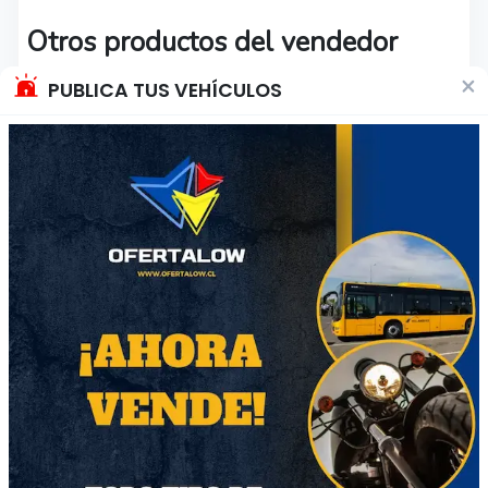
Otros productos del vendedor
×
PUBLICA TUS VEHÍCULOS
70
72
Capuchino asesino
Suavizante 1 lts.
$8999
$1600
Región Metropolitana
Región Metropolitana
Producto Nuevo
Producto Nuevo