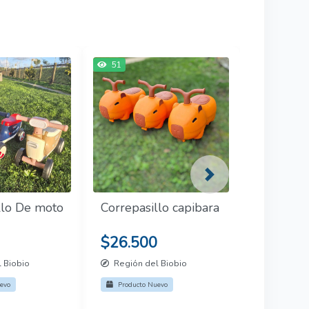
51
Next
llo De moto
Correpasillo capibara
$26.500
 Biobio
Región del Biobio
evo
Producto Nuevo