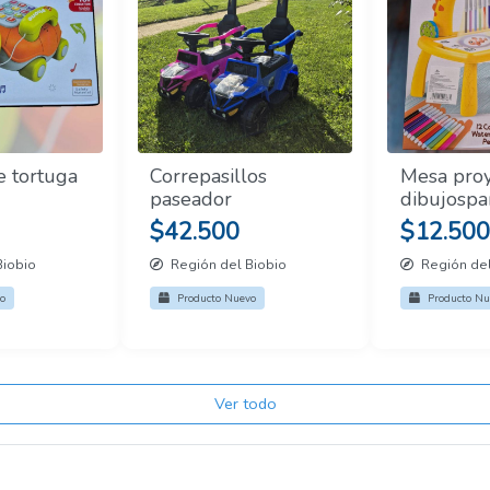
e tortuga
Correpasillos
Mesa proy
paseador
dibujospa
$42.500
$12.500
Biobio
Región del Biobio
Región del
o
Producto Nuevo
Producto Nu
Ver todo