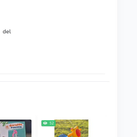
o del
52