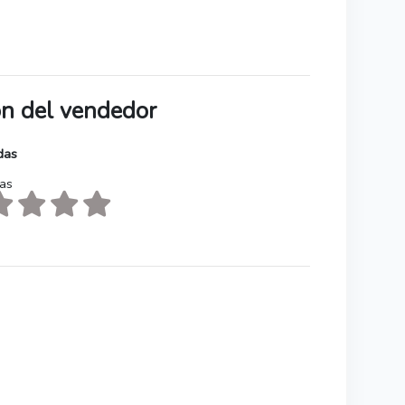
ión del vendedor
das
tas