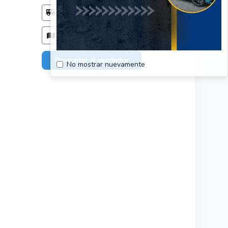
Método de entrega
Acordar con el comprador
Zonas de entrega
Solo en: Región del Biobio
Preguntar al vendedor
No mostrar nuevamente