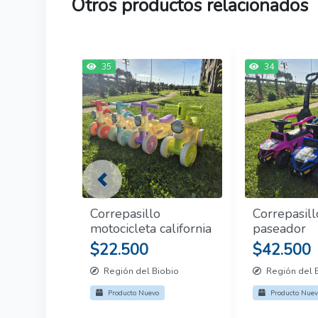
Otros productos relacionados
35
34
Previous
Correpasillo
Correpasill
motocicleta california
paseador
$22.500
$42.500
Región del Biobio
Región del 
Producto Nuevo
Producto Nuev