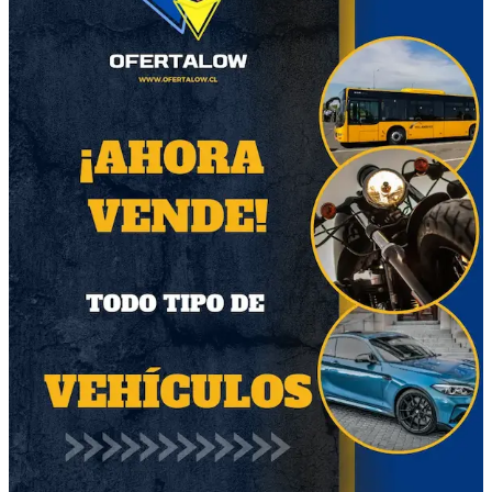
Otros productos del vendedor
60
34
Zapatillas hombre
Foco volkswagen
derecho 2016
$34.000
$85.000
Región Metropolitana
Región Metropolitana
Producto Nuevo
Producto Usado