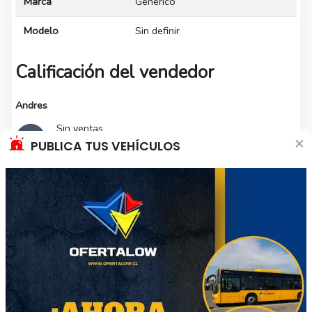
Marca
Genérico
Modelo
Sin definir
Calificación del vendedor
Andres
Sin ventas
×
PUBLICA TUS VEHÍCULOS
Descripción del producto
Tamaño 1,74 X 1,24 cm.
Traído de la India