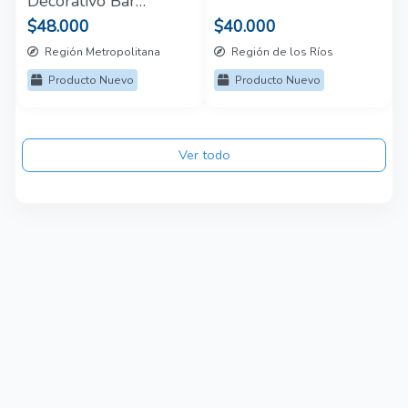
Decorativo Bar
Quincho Restaurant
$48.000
$40.000
40x40cms
Región Metropolitana
Región de los Ríos
Producto Nuevo
Producto Nuevo
Ver todo