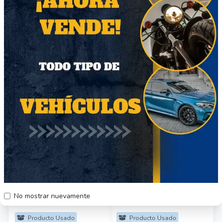
Otros productos del vendedor
25
28
Lavadora
Box Spring
$300.000
$200.000
No mostrar nuevamente
Región Metropolitana
Región Metropolitana
Producto Usado
Producto Usado