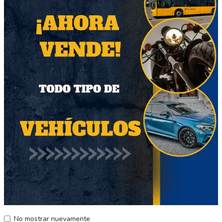
Helado choco fru y
Chinoanzini bananini
chocolate crocante
$9000
$8990
Región Metropolitana
Región Metropolitana
Producto Nuevo
Producto Nuevo
58
58
Desodorante Dove
shampoo
spray hombre y mujer
No mostrar nuevamente