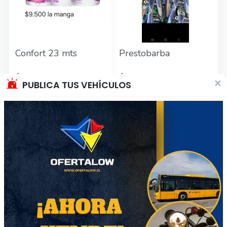
Confort 23 mts
Prestobarba
$9500
$1200
×
PUBLICA TUS VEHÍCULOS
Región Metropolitana
Región Metropolitana
Producto Nuevo
Producto Nuevo
58
44