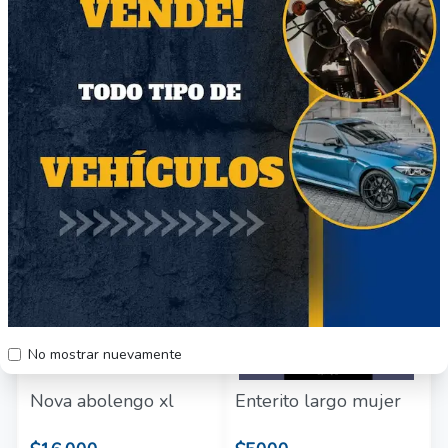
Nova clasica
Zapatillas lona
$8000
$4990
Región Metropolitana
Región Metropolitana
Producto Nuevo
Producto Nuevo
53
48
No mostrar nuevamente
Nova abolengo xl
Enterito largo mujer