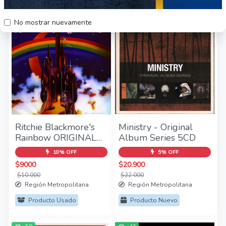
34
41
No mostrar nuevamente
Ritchie Blackmore's
Ministry - Original
Rainbow ORIGINAL
Album Series 5CD
RECORDING
10% OFF
5% OFF
REMASTERED 1CD
$9000
$20.900
$10.000
$22.000
Región Metropolitana
Región Metropolitana
Producto Usado
Producto Nuevo