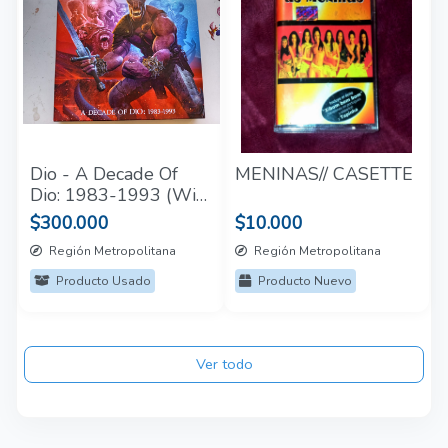
Dio - A Decade Of
MENINAS// CASETTE
Dio: 1983-1993 (With
Bonus 7'', 180 grams,
$300.000
$10.000
Box Set )
Región Metropolitana
Región Metropolitana
Producto Usado
Producto Nuevo
Ver todo