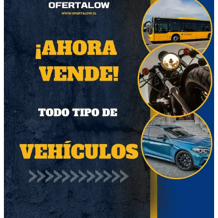
ÁLBUM MUNDIAL
MENINAS// CASETTE
2026
$15.000
$10.000
Región Metropolitana
Región Metropolitana
Producto Nuevo
Producto Nuevo
Ver todo
Otros productos relacionados