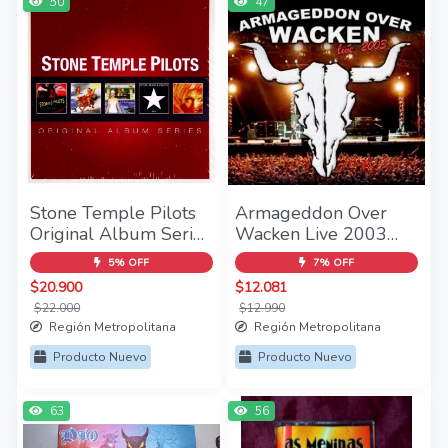
50
47
Stone Temple Pilots
Armageddon Over
Original Album Series
Wacken Live 2003
5CD
2CD - (2004)
5% OFF
7% OFF
$20.900
$12.081
$22.000
$12.990
Región Metropolitana
Región Metropolitana
Producto Nuevo
Producto Nuevo
63
56