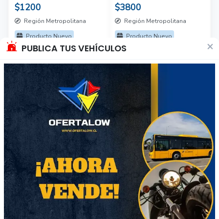
$1200
$3800
Región Metropolitana
Región Metropolitana
Producto Nuevo
Producto Nuevo
×
PUBLICA TUS VEHÍCULOS
61
58
Casata de 1 lt.
Nova clasica
$1800
$8000
Región Metropolitana
Región Metropolitana
Producto Nuevo
Producto Nuevo