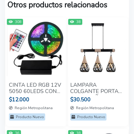
Otros productos relacionados
308
38
CINTA LED RGB 12V
LAMPARA
5050 60LEDS CON
COLGANTE PORTA
CONTROL 5M
E27*3 CAÑAMO
$12.000
$30.500
Región Metropolitana
Región Metropolitana
Producto Nuevo
Producto Nuevo
36
38