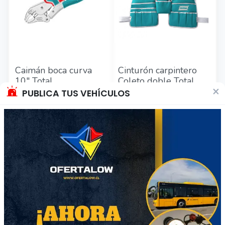
Caimán boca curva
Cinturón carpintero
10" Total
Coleto doble Total
×
PUBLICA TUS VEHÍCULOS
$8990
$12.990
Región Metropolitana
Región Metropolitana
Producto Nuevo
Producto Nuevo
48
31