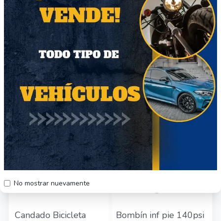
Pistola de Calor
Set 8 destornilladores
Súper Total
$17.990
$13.990
Región Metropolitana
Región Metropolitana
Producto Nuevo
Producto Nuevo
66
55
No mostrar nuevamente
Candado Bicicleta
Bombín inf pie 140psi