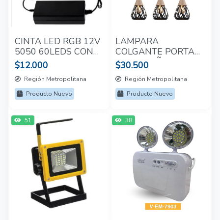
CINTA LED RGB 12V
LAMPARA
5050 60LEDS CON
COLGANTE PORTA
CONTROL 5M
E27*3 CAÑAMO
$12.000
$30.500
Región Metropolitana
Región Metropolitana
Producto Nuevo
Producto Nuevo
51
38