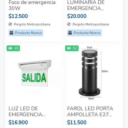
Foco de emergencia
LUMINARIA DE
30W
EMERGENCIA
MICKEY
$12.500
$20.000
Región Metropolitana
Región Metropolitana
Producto Nuevo
Producto Nuevo
49
52
LUZ LED DE
FAROL LED PORTA
EMERGENCIA
AMPOLLETA E27
TRANSPARENTE
30CM
$16.900
$11.500
CON FOTO SALIDA