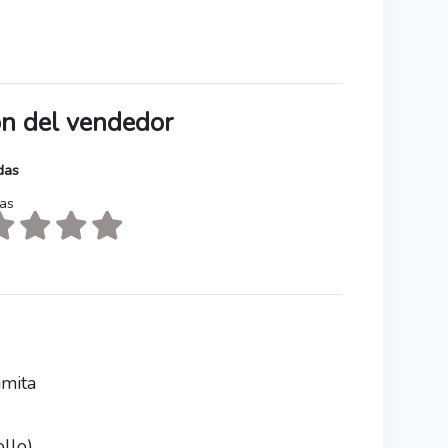
ión del vendedor
das
tas
imita
llo),