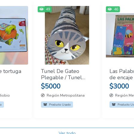
49
46
e tortuga
Tunel De Gateo
Las Palab
Plegable / Tunel
de encaje
Infantil Plegable
$5000
$3000
Biobio
Región Metropolitana
Región Met
o
Producto Usado
Producto U
Ver todo