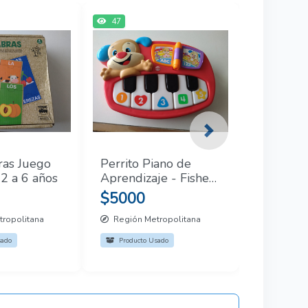
47
Next
ras Juego
Perrito Piano de
 2 a 6 años
Aprendizaje - Fisher
Price
$5000
ropolitana
Región Metropolitana
sado
Producto Usado