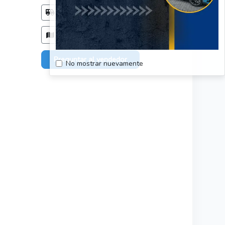
Método de entrega
Acordar con el comprador
Zonas de entrega
Solo en: Región del Biobio
Preguntar al vendedor
No mostrar nuevamente