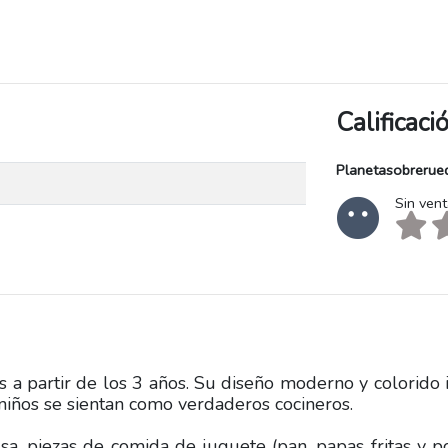
Calificac
Planetasobrerue
Sin ven
 a partir de los 3 años. Su diseño moderno y colorido 
 niños se sientan como verdaderos cocineros.
sa, piezas de comida de juguete (pan, papas fritas y po