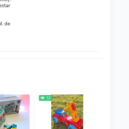
estar
il de
.
52