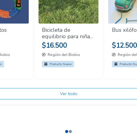
tos
Bicicleta de
Bus xilóf
equilibrio para niñas
y niños
$16.500
$12.500
Biobio
Región del Biobio
Región del
o
Producto Nuevo
Producto Nu
Ver todo