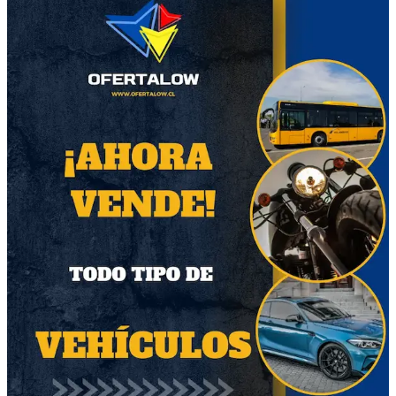
Marca
Genérica
Modelo
Goku Niño
Calificación del vendedor
Vidal
Sin ventas
Descripción del producto
616 piezas para armar la figura
Un QR con las planillas capa por capa