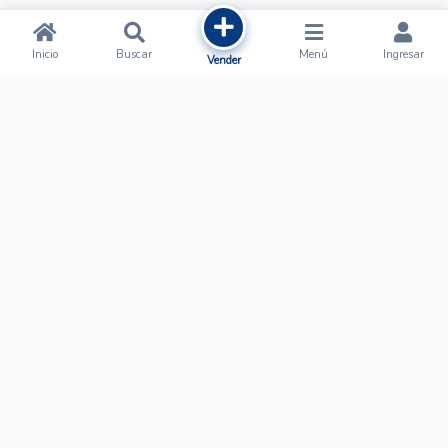
Inicio
Buscar
Menú
Ingresar
Vender
Ofertalow
Acerca de
Nosotros
Regístrate
Términos y Condiciones
Normas de Publicación
Ayuda