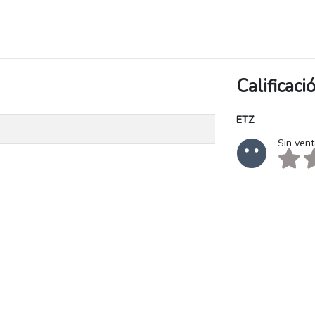
Calificac
ETZ
Sin ven