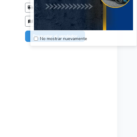
Método de entrega
Acordar con el comprador
Zonas de entrega
Solo en: Región de Coquimbo
Preguntar al vendedor
No mostrar nuevamente