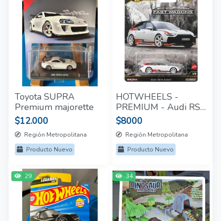
Toyota SUPRA
HOTWHEELS -
Premium majorette
PREMIUM - Audi RS6
AVANT
$12.000
$8000
Región Metropolitana
Región Metropolitana
Producto Nuevo
Producto Nuevo
29
34