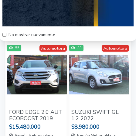
AT FULL 2018
ADVANCE 2023
$19.980.000
$10.980.000
Región Metropolitana
Región Metropolitana
Vehículo Usado
Vehículo Usado
No mostrar nuevamente
Automotora
Automotora
55
33
FORD EDGE 2.0 AUT
SUZUKI SWIFT GL
ECOBOOST 2019
1.2 2022
$15.480.000
$8.980.000
Región Metropolitana
Región Metropolitana