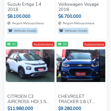
Suzuki Ertiga 1.4
Volkswagen Voyage
2018
2018
$8.100.000
$6.700.000
Región Metropolitana
Región Metropolitana
Vehículo Usado
Vehículo Usado
Automotora
Automotora
61
52
CITROEN C3
CHEVROLET
AIRCROSS HDI 1.5
TRACKER 1.8 LT
TURBO 2021
2017
$11.980.000
$9.280.000