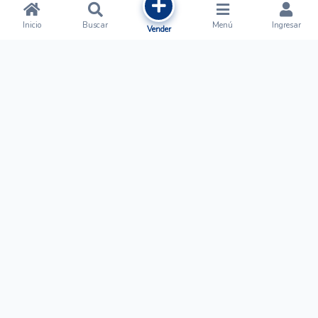
Inicio
Buscar
Menú
Ingresar
Vender
Ofertalow
Acerca de
Nosotros
Regístrate
Términos y Condiciones
Normas de Publicación
Ayuda