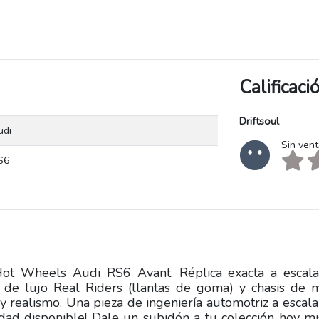
Calificac
Driftsoul
udi
Sin ven
S6
ot Wheels Audi RS6 Avant. Réplica exacta a escala
o de lujo Real Riders (llantas de goma) y chasis de 
 realismo. Una pieza de ingeniería automotriz a escal
idad disponible! Dale un subidón a tu colección hoy m