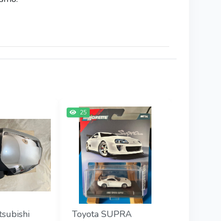
25
tsubishi
Toyota SUPRA