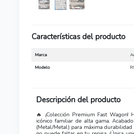
Características del producto
Marca
A
Modelo
R
Descripción del producto
🔥 ¡Colección Premium Fast Wagon! H
icónico familiar de alta gama. Acabad
(Metal/Metal) para máxima durabilidad y
no puede faltar en tu repisa. ¡Única un