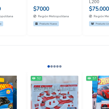
L200
0
$7000
$75.000
opolitana
Región Metropolitana
Región Met
o
Producto Nuevo
Producto U
52
57