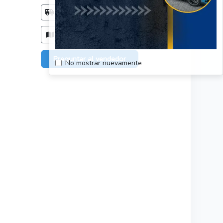
Método de entrega
Acordar con el comprador
Zonas de entrega
Todo el país, sin restriciones.
Preguntar al vendedor
No mostrar nuevamente