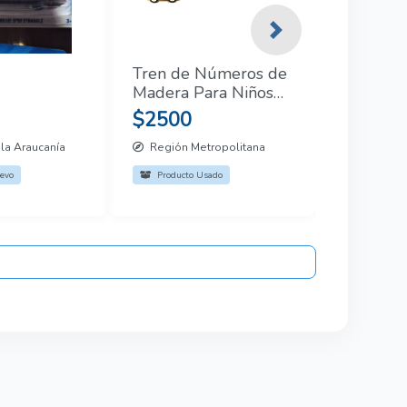
Next
Tren de Números de
Madera Para Niños
3+ Años de 88 cm
$2500
la Araucanía
Región Metropolitana
evo
Producto Usado