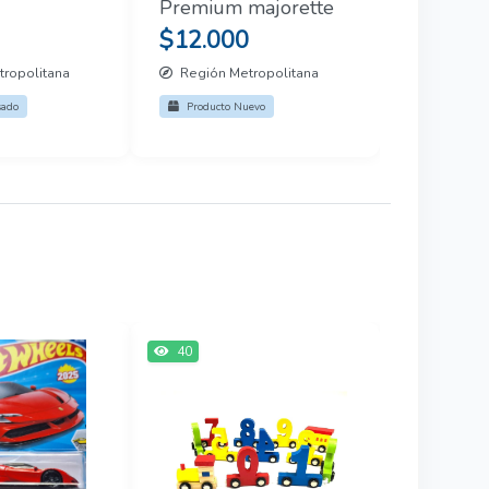
Premium majorette
$12.000
ropolitana
Región Metropolitana
sado
Producto Nuevo
40