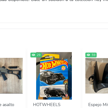
29
59
e asalto
HOTWHEELS
Espejo Mi