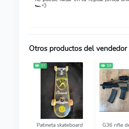
🏎️💨
Otros productos del vendedor
57
59
Patineta skateboard
G36 rifle d