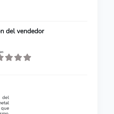
ión del vendedor
tas
 del
metal
a que
ismo.