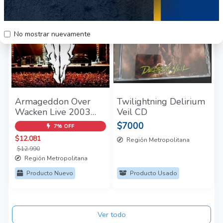
No mostrar nuevamente
Armageddon Over
Twilightning Delirium
Wacken Live 2003
Veil CD
2CD - (2004)
$7000
7% OFF
$12.081
Región Metropolitana
$12.990
Región Metropolitana
Producto Nuevo
Producto Usado
Ver todo