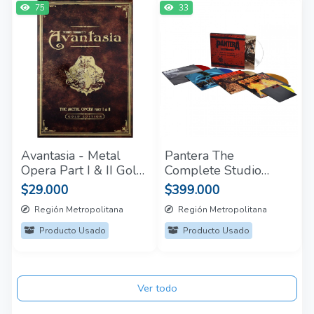
75
33
Avantasia - Metal
Pantera The
Opera Part I & II Gold
Complete Studio
Edition Box Set CD
Albums: 1990-2000
$29.000
$399.000
5LP
Región Metropolitana
Región Metropolitana
Producto Usado
Producto Usado
Ver todo