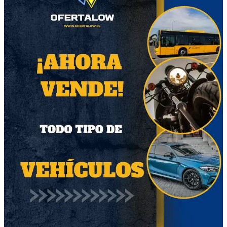
41
38
Micrófono Inalámbrico
Sabaton - Primo
WM700 Philco
Victoria CD
$7000
30% OFF
$17.500
Región Metropolitana
$25.000
Región Metropolitana
Producto Nuevo
Producto Usado
47
49