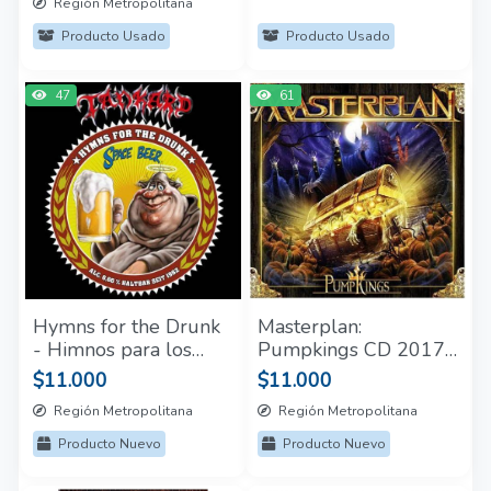
Región Metropolitana
Producto Usado
Producto Usado
47
61
Hymns for the Drunk
Masterplan:
- Himnos para los
Pumpkings CD 2017
borrachos CD Tankard
Nuevo y Sellado
$11.000
$11.000
Sellado
Región Metropolitana
Región Metropolitana
Producto Nuevo
Producto Nuevo