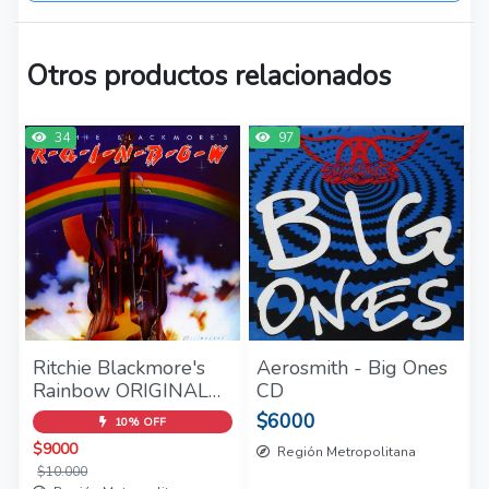
Otros productos relacionados
34
97
Ritchie Blackmore's
Aerosmith - Big Ones
Rainbow ORIGINAL
CD
RECORDING
$6000
10% OFF
REMASTERED 1CD
$9000
Región Metropolitana
$10.000