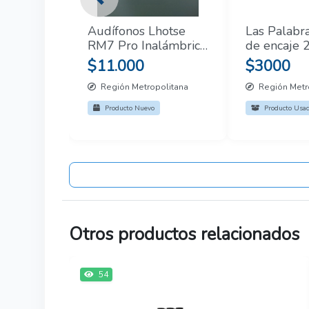
Previous
Audífonos Lhotse
Las Palabr
RM7 Pro Inalámbrico
de encaje 2
Blanco sellado
$11.000
$3000
Región Metropolitana
Región Metr
Producto Nuevo
Producto Usa
Otros productos relacionados
54