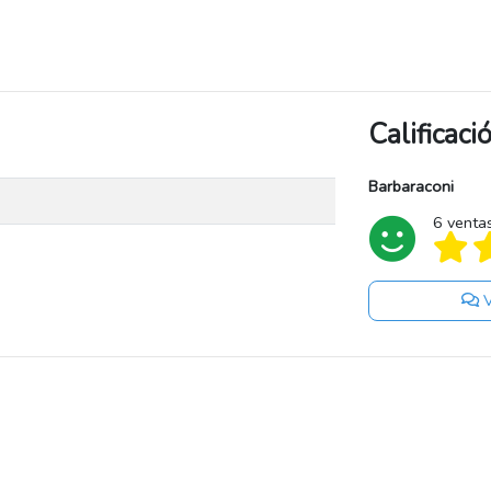
Calificac
Barbaraconi
6 venta
V