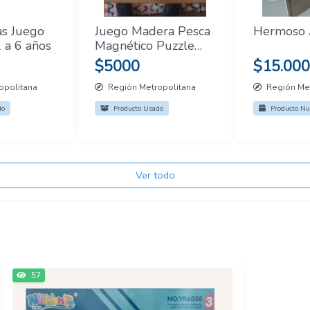
as Juego
Juego Madera Pesca
Hermoso 
 a 6 años
Magnético Puzzle
Didáctico
$5000
$15.000
opolitana
Región Metropolitana
Región Met
do
Producto Usado
Producto Nu
Ver todo
57