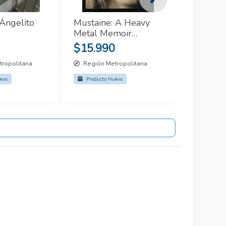
Next
Ángelito
Mustaine: A Heavy
Metal Memoir
(Paperback) en
$15.990
Inglés
ropolitana
Región Metropolitana
evo
Producto Nuevo