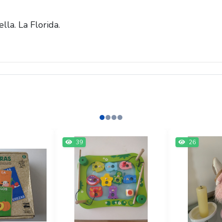
lla. La Florida.
39
26