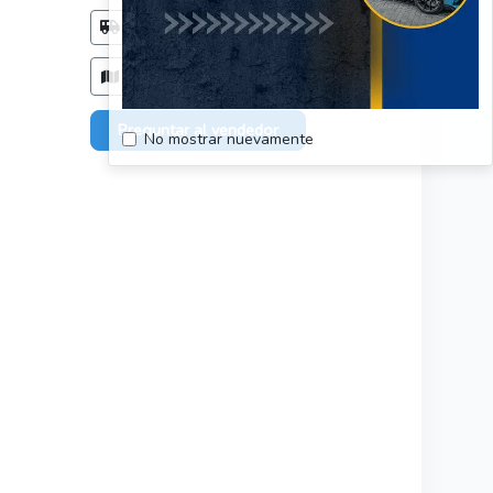
Método de entrega
Acordar con el comprador
Zonas de entrega
Solo en: Región Metropolitana
Preguntar al vendedor
No mostrar nuevamente