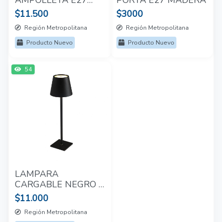
30CM
$11.500
$3000
Región Metropolitana
Región Metropolitana
Producto Nuevo
Producto Nuevo
54
LAMPARA
CARGABLE NEGRO O
DORADA TACTIL
$11.000
RECARGABLE 80LM
Región Metropolitana
TRAE LAS TRES