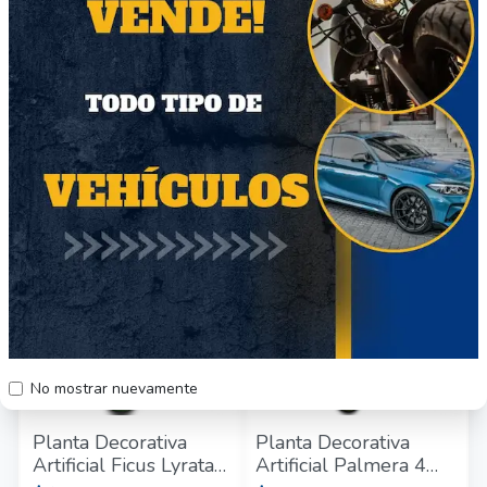
Planta Decorativa
Planta Decorativa
Artificial Bambú
Artificial Palmera
1.8mt
Manila 2.0mt
$65.990
$89.990
Región Metropolitana
Región Metropolitana
Producto Nuevo
Producto Nuevo
25
48
No mostrar nuevamente
Planta Decorativa
Planta Decorativa
Artificial Ficus Lyrata
Artificial Palmera 4