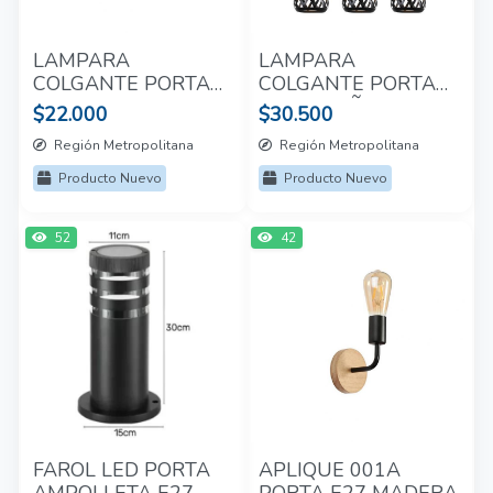
LAMPARA
LAMPARA
COLGANTE PORTA
COLGANTE PORTA
E27*6 ORO
E27*3 CAÑAMO
$22.000
$30.500
Región Metropolitana
Región Metropolitana
Producto Nuevo
Producto Nuevo
52
42
FAROL LED PORTA
APLIQUE 001A
AMPOLLETA E27
PORTA E27 MADERA