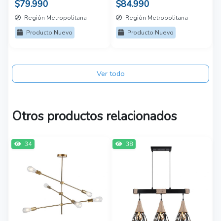
150cm
varas 1.8mt
$79.990
$84.990
Región Metropolitana
Región Metropolitana
Producto Nuevo
Producto Nuevo
Ver todo
Otros productos relacionados
34
38