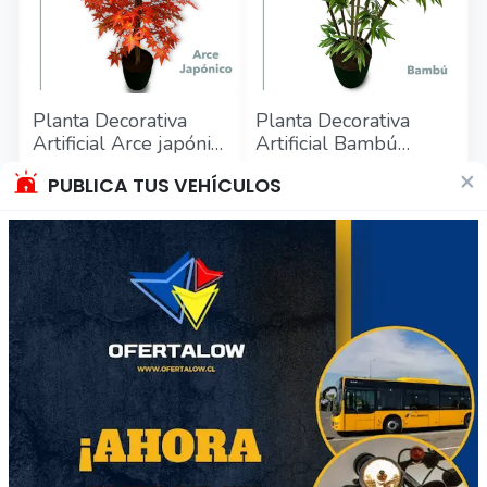
Planta Decorativa
Planta Decorativa
Artificial Arce japónico
Artificial Bambú
180cm
1.4mt
$76.990
$64.990
×
PUBLICA TUS VEHÍCULOS
Región Metropolitana
Región Metropolitana
Producto Nuevo
Producto Nuevo
26
32