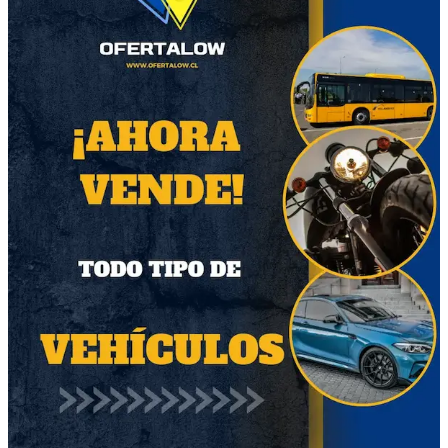
Marca
Genérico
Modelo
Genérico
Calificación del vendedor
Ylliasbell
Sin ventas
Descripción del producto
Licorera con cinco vasos pequeños a juego.