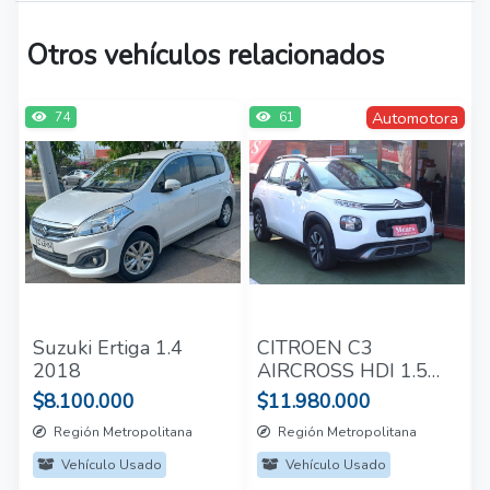
Otros vehículos relacionados
Automotora
74
61
Suzuki Ertiga 1.4
CITROEN C3
2018
AIRCROSS HDI 1.5
TURBO 2021
$8.100.000
$11.980.000
Región Metropolitana
Región Metropolitana
Vehículo Usado
Vehículo Usado