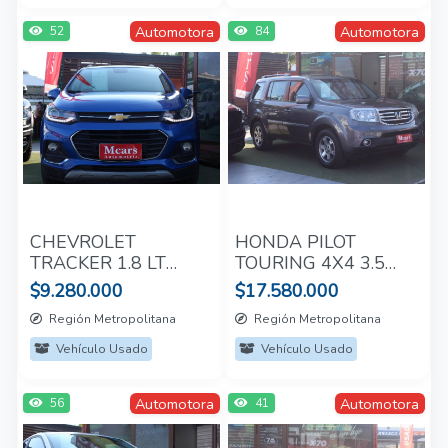
Automotora
Automotora
52
84
CHEVROLET
HONDA PILOT
TRACKER 1.8 LT
TOURING 4X4 3.5
2017
AUT 2015
$9.280.000
$17.580.000
Región Metropolitana
Región Metropolitana
Vehículo Usado
Vehículo Usado
Automotora
Automotora
56
41