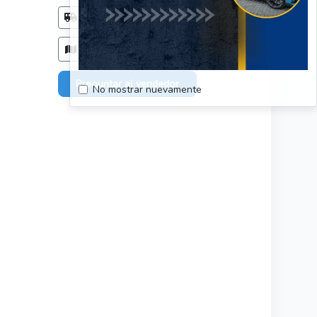
Método de entrega
Acordar con el comprador
Zonas de entrega
Todo el país, sin restriciones.
Preguntar al vendedor
No mostrar nuevamente