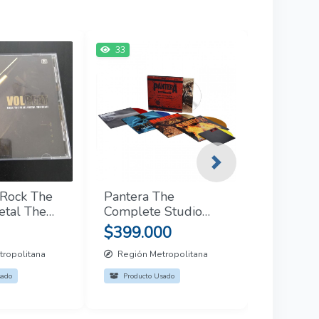
33
Next
 Rock The
Pantera The
etal The
Complete Studio
Albums: 1990-2000
$399.000
5LP
ropolitana
Región Metropolitana
sado
Producto Usado