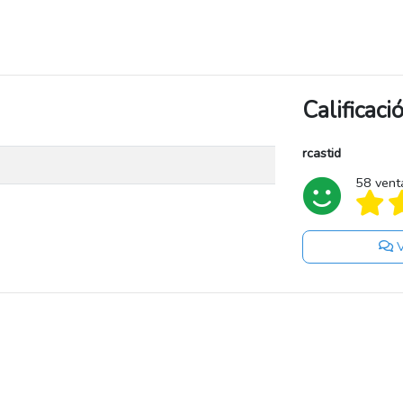
Calificac
rcastid
58 vent
V