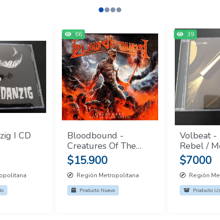
66
39
zig I CD
Bloodbound -
Volbeat -
Creatures Of The
Rebel / M
Dark CD + DVD
Devil CD
$15.900
$7000
opolitana
Región Metropolitana
Región Met
do
Producto Nuevo
Producto U