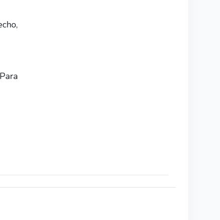
echo,
Para