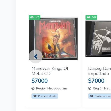
52
59
Previous
Manowar Kings Of
Danzig Dan
Metal CD
importado
$7000
$7000
Región Metropolitana
Región Metr
Producto Usado
Producto Usa