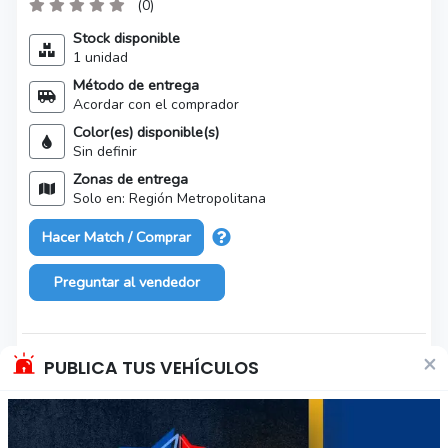
(0)
Stock disponible
1 unidad
Método de entrega
Acordar con el comprador
Color(es) disponible(s)
Sin definir
Zonas de entrega
Solo en: Región Metropolitana
Hacer Match / Comprar
Preguntar al vendedor
×
PUBLICA TUS VEHÍCULOS
Características del producto
Marca
Enubaby premium