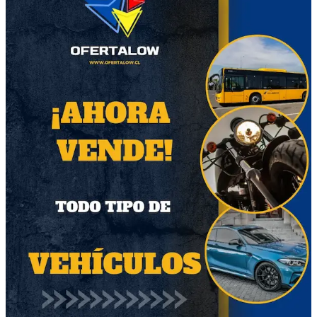
Modelo
Sin definir
Calificación del vendedor
Pevashop
Sin ventas
Descripción del producto
Pañales Emubaby premium talla XXG alta
absorción por Manga de 8 paquetes cada
paquete trae 14uni, queda la última Manga a
precio costo