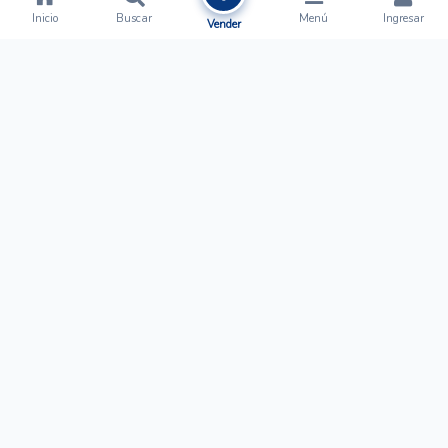
Inicio
Buscar
Menú
Ingresar
Vender
Ofertalow
Acerca de
Nosotros
Regístrate
Términos y Condiciones
Normas de Publicación
Ayuda