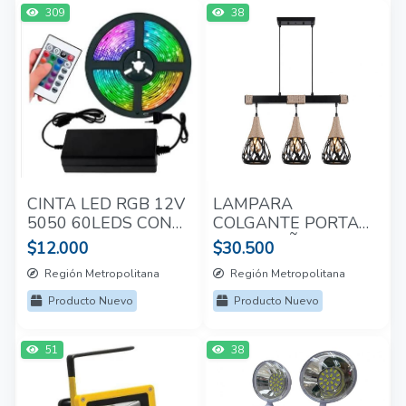
309
38
CINTA LED RGB 12V
LAMPARA
5050 60LEDS CON
COLGANTE PORTA
CONTROL 5M
E27*3 CAÑAMO
$12.000
$30.500
Región Metropolitana
Región Metropolitana
Producto Nuevo
Producto Nuevo
51
38